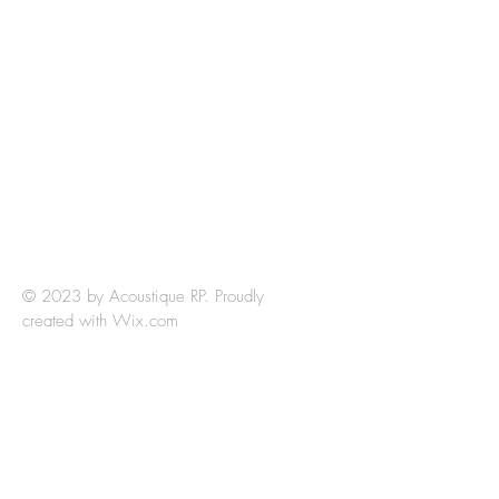
Acoustique RP
​134 Rue du Curat Bâtiment Ivoire G
34090 Montpellier
Tel :
07 78 35 63 66
Mail :
contact@acoustiquerp.fr
© 2023 by Acoustique RP. Proudly
created with
Wix.com